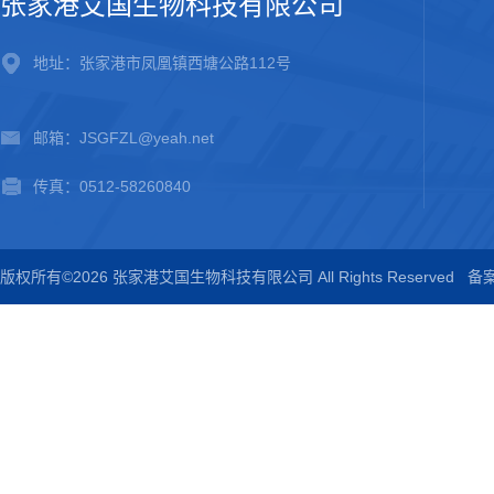
张家港艾国生物科技有限公司
地址：张家港市凤凰镇西塘公路112号
邮箱：JSGFZL@yeah.net
传真：0512-58260840
版权所有©2026 张家港艾国生物科技有限公司 All Rights Reserved
备案