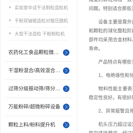
实验室中试干法制粒造粒机
问题。特别适合那些
干粉双轴辊造粒对辊压圆机
设备主要是靠外部
和颗粒的球化整粒阶
大型干法造粒 干粉制粒机
部件均采用合金材料
寿命。
农药化工食品颗粒微丸制粒
产品特点有哪些
干湿粉混合/高效混合设备
1、电绝缘性和化
过筛分级振动筛/筛分设备
物料性能主要表现为
稳定性良好。有很好
万能粉碎/超微粉碎设备
2、异常报警且停
机头压力超过设定
颗粒上料/粉料提升机