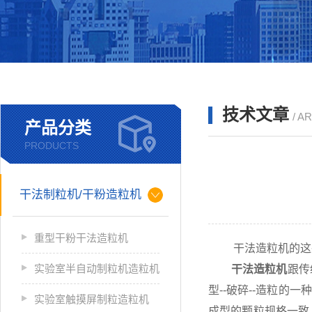
技术文章
/ A
产品分类
PRODUCTS
干法制粒机/干粉造粒机
重型干粉干法造粒机
干法造粒机的这些
实验室半自动制粒机造粒机
干法造粒机
跟传
型--破碎--造粒
实验室触摸屏制粒造粒机
成型的颗粒规格一致