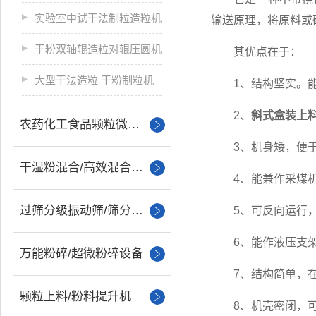
实验室中试干法制粒造粒机
输送原理，将原料或
干粉双轴辊造粒对辊压圆机
其优点在于：
大型干法造粒 干粉制粒机
1、结构坚实。能
2、
斜式盒装上
农药化工食品颗粒微丸制粒
3、机身矮，便于
干湿粉混合/高效混合设备
4、能兼作采煤机
过筛分级振动筛/筛分设备
5、可反向运行，
6、能作液压支架
万能粉碎/超微粉碎设备
7、结构简单，在
颗粒上料/粉料提升机
8、机壳密闭，可