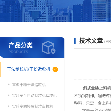
技术文章
/ A
产品分类
PRODUCTS
干法制粒机/干粉造粒机
重型干粉干法造粒机
斜式盒装上料机
实验室半自动制粒机造粒机
不锈钢制作，输送过
种料，只需一台上料
实验室触摸屏制粒造粒机
它是一种不带挠性