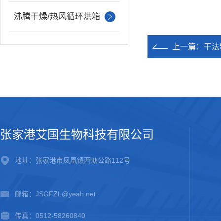
沸腾干燥/热风循环烘箱
上一篇：
干法
张家港艾国生物科技有限公司
地址：张家港市凤凰镇西塘公路112号
邮箱：JSGFZL@yeah.net
传真：0512-58260840