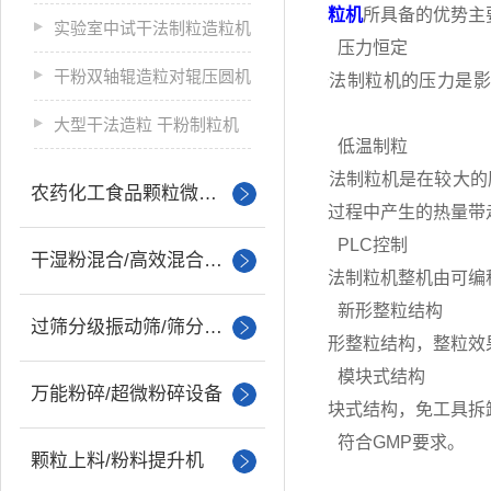
干法
制粒机
所具备的优势主
实验室中试干法制粒造粒机
1、压力恒定
干粉双轴辊造粒对辊压圆机
干法制粒机的压力是影响
性。
大型干法造粒 干粉制粒机
2、低温制粒
干法制粒机是在较大的压
农药化工食品颗粒微丸制粒
将压制过程中产生的热量带
3、PLC控制
干湿粉混合/高效混合设备
干法制粒机整机由可编程
4、新形整粒结构
过筛分级振动筛/筛分设备
新形整粒结构，整粒效果
5、模块式结构
万能粉碎/超微粉碎设备
模块式结构，免工具拆卸
6、符合GMP要求
。
颗粒上料/粉料提升机