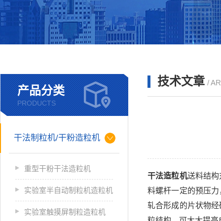
技术文章
/ A
产品分类
PRODUCTS
干法制粒机/干粉造粒机
重型干粉干法造粒机
干法造粒机
送料结构
实验室半自动制粒机造粒机
料螺杆一定的预压力
轧合形成的片状物经
实验室触摸屏制粒造粒机
粒结构。可大大提高