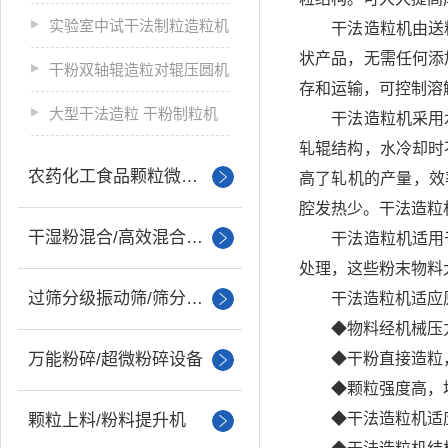
实验室中试干法制粒造粒机
干法造粒机由送料
状产品，无需任何添
干粉双轴辊造粒对辊压圆机
存和运输，可控制溶
大型干法造粒 干粉制粒机
干法造粒机采用水
轧辊结构，水冷却时
农药化工食品颗粒微丸制粒
高了轧机的产量，效
腔发热少。干法造粒
干湿粉混合/高效混合设备
干法造粒机适用于
处理，这些粉末物料
过筛分级振动筛/筛分设备
干法造粒机适应原
◆物料经机械压力
万能粉碎/超微粉碎设备
◆干粉直接造粒
◆颗粒强度高，堆
◆干法造粒机适应
颗粒上料/粉料提升机