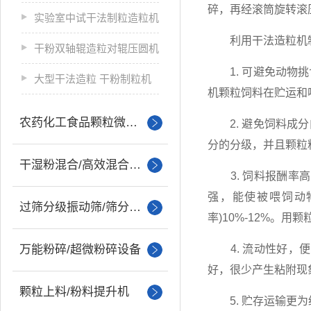
碎，再经滚筒旋转滚
实验室中试干法制粒造粒机
利用干法造粒机制
干粉双轴辊造粒对辊压圆机
1. 可避免动物挑
大型干法造粒 干粉制粒机
机颗粒饲料在贮运和
农药化工食品颗粒微丸制粒
2. 避免饲料成分
分的分级，并且颗粒
干湿粉混合/高效混合设备
3. 饲料报酬率高
强，能使被喂饲动
过筛分级振动筛/筛分设备
率)10%-12%。
万能粉碎/超微粉碎设备
4. 流动性好，便
好，很少产生粘附现
颗粒上料/粉料提升机
5. 贮存运输更为