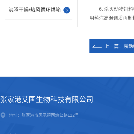
6. 杀灭动物饲料
沸腾干燥/热风循环烘箱
用蒸汽高温调质再制
上一篇：
震动
张家港艾国生物科技有限公司
地址：张家港市凤凰镇西塘公路112号