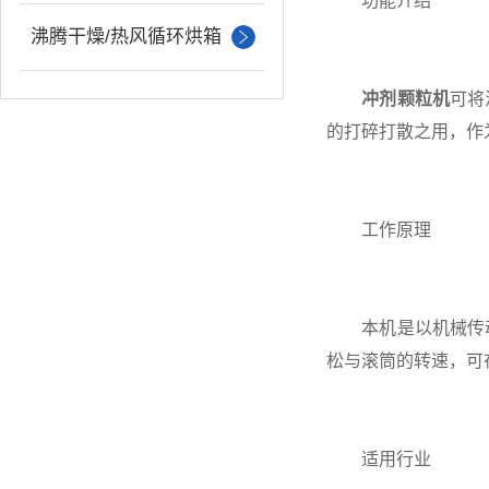
功能介绍
沸腾干燥/热风循环烘箱
冲剂颗粒机
可将
的打碎打散之用，作
工作原理
本机是以机械传动
松与滚筒的转速，可
适用行业