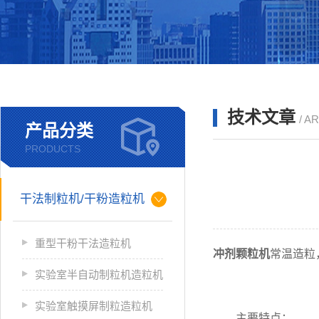
技术文章
/ A
产品分类
PRODUCTS
干法制粒机/干粉造粒机
重型干粉干法造粒机
冲剂颗粒机
常温造粒
实验室半自动制粒机造粒机
实验室触摸屏制粒造粒机
主要特点：