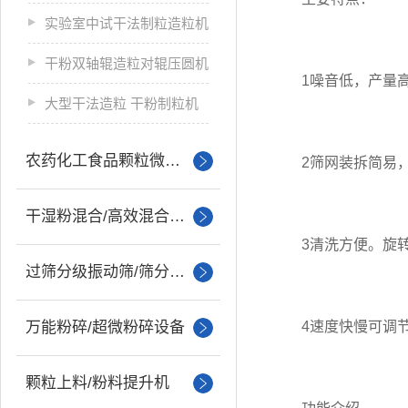
实验室中试干法制粒造粒机
干粉双轴辊造粒对辊压圆机
1噪音低，产量高
大型干法造粒 干粉制粒机
农药化工食品颗粒微丸制粒
2筛网装拆简易，
干湿粉混合/高效混合设备
3清洗方便。旋转
过筛分级振动筛/筛分设备
万能粉碎/超微粉碎设备
4速度快慢可调
颗粒上料/粉料提升机