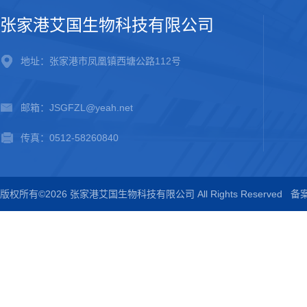
张家港艾国生物科技有限公司
地址：张家港市凤凰镇西塘公路112号
邮箱：JSGFZL@yeah.net
传真：0512-58260840
版权所有©2026 张家港艾国生物科技有限公司 All Rights Reserved
备案