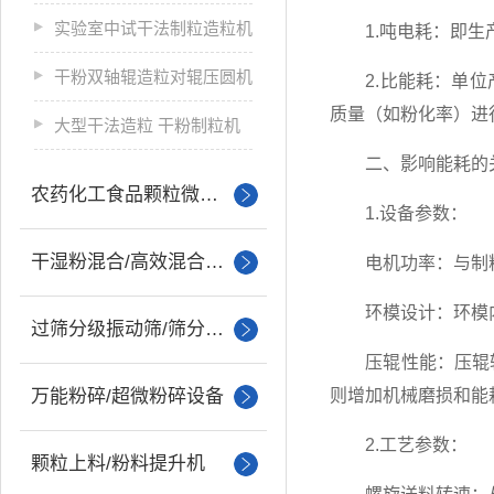
实验室中试干法制粒造粒机
1.吨电耗：即生产
干粉双轴辊造粒对辊压圆机
2.比能耗：单位产
质量（如粉化率）进
大型干法造粒 干粉制粒机
二、影响能耗的
农药化工食品颗粒微丸制粒
1.设备参数：
干湿粉混合/高效混合设备
电机功率：与制粒
环模设计：环模内
过筛分级振动筛/筛分设备
压辊性能：压辊转
万能粉碎/超微粉碎设备
则增加机械磨损和能
2.工艺参数：
颗粒上料/粉料提升机