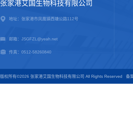
张家港艾国生物科技有限公司
地址：张家港市凤凰镇西塘公路112号
邮箱：JSGFZL@yeah.net
传真：0512-58260840
版权所有©2026 张家港艾国生物科技有限公司 All Rights Reserved
备案