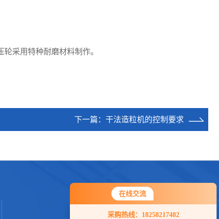
压轮采用特种耐磨材料制作。
。
下一篇：
干法造粒机的控制要求
在线交流
采购热线：18258217482