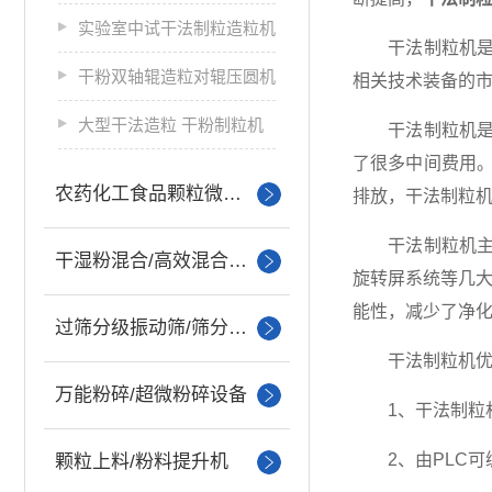
实验室中试干法制粒造粒机
干法制粒机是一
干粉双轴辊造粒对辊压圆机
相关技术装备的
大型干法造粒 干粉制粒机
干法制粒机是制
了很多中间费用
农药化工食品颗粒微丸制粒
排放，干法制粒
干法制粒机主要
干湿粉混合/高效混合设备
旋转屏系统等几大
能性，减少了净化
过筛分级振动筛/筛分设备
干法制粒机优
万能粉碎/超微粉碎设备
1、干法制粒机
2、由PLC可
颗粒上料/粉料提升机