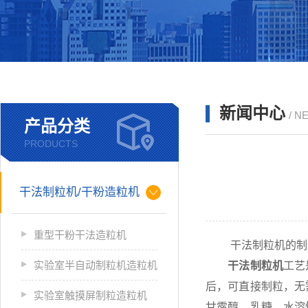
新闻中心
/ N
产品分类
PRODUCTS
干法制粒机/干粉造粒机
重型干粉干法造粒机
干法制粒机的制
实验室半自动制粒机造粒机
干法制粒机
工艺
后，可直接制粒，无
实验室触摸屏制粒造粒机
甘露醇、乳糖、水溶