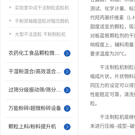
实验室中试干法制粒造粒机
测试、化学计量、标
代羟丙基纤维素（L
干粉双轴辊造粒对辊压圆机
甜度适宜的颗粒，吸
大型干法造粒 干粉制粒机
对板蓝根颗粒剂的干
响程度上，辅料用量
农药化工食品颗粒微丸制粒
要求温度为20℃。
干法制粒机制粒过
干湿粉混合/高效混合设备
缩成片状。片状物料
同压力的设定可以得
过筛分级振动筛/筛分设备
性能稳定可靠，清洗
粒。
万能粉碎/超微粉碎设备
干法制粒机是继传
末进行压缩--成型--
颗粒上料/粉料提升机