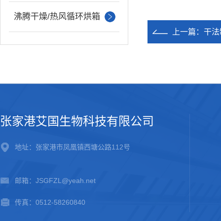
沸腾干燥/热风循环烘箱
上一篇：
干法
张家港艾国生物科技有限公司
地址：张家港市凤凰镇西塘公路112号
邮箱：JSGFZL@yeah.net
传真：0512-58260840