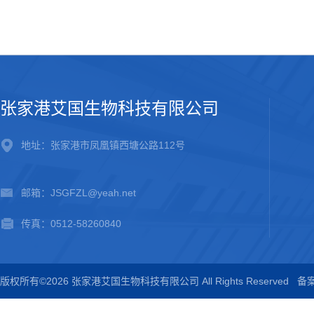
张家港艾国生物科技有限公司
地址：张家港市凤凰镇西塘公路112号
邮箱：JSGFZL@yeah.net
传真：0512-58260840
版权所有©2026 张家港艾国生物科技有限公司 All Rights Reserved
备案