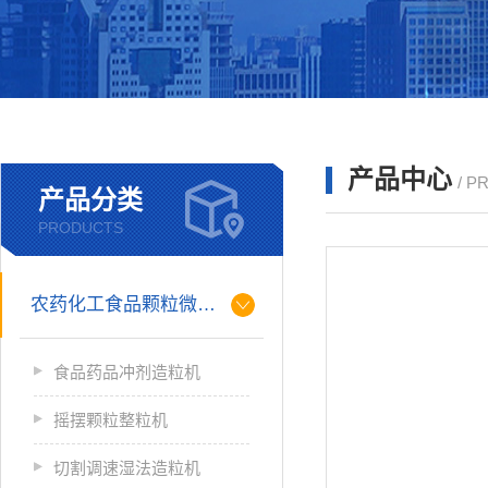
产品中心
/ P
产品分类
PRODUCTS
农药化工食品颗粒微丸制粒
食品药品冲剂造粒机
摇摆颗粒整粒机
切割调速湿法造粒机