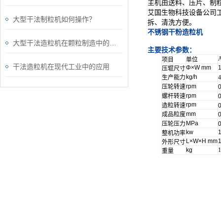
主机
由
送料、压片、制
艾国生物科技设备
公司
大型干法制粒机如何操作？
拆、清洗方便。
不锈钢干粉造粒机
大型干法造粒机在颗粒制造中的关键作用
主要技术参数
：
项目
单位
干法造粒机在现代工业中的应用
Φ×W mm
压辊尺寸
kg/h
生产能力
4
rpm
压轮转速
rpm
螺杆转速
rpm
造粒转速
mm
成品粒度
MPa
压轮压力
kw
整机功率
L×W×H mm
外形尺寸
kg
1
重量