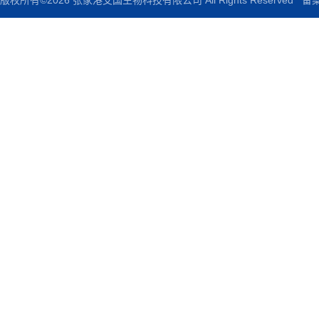
版权所有©2026 张家港艾国生物科技有限公司 All Rights Reserved
备案