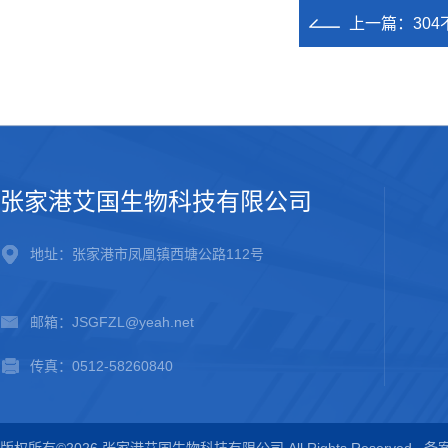
上一篇：
30
张家港艾国生物科技有限公司
地址：张家港市凤凰镇西塘公路112号
邮箱：JSGFZL@yeah.net
传真：0512-58260840