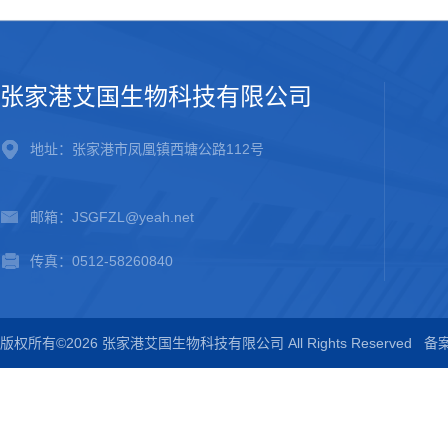
张家港艾国生物科技有限公司
地址：张家港市凤凰镇西塘公路112号
邮箱：JSGFZL@yeah.net
传真：0512-58260840
版权所有©2026 张家港艾国生物科技有限公司 All Rights Reserved
备案