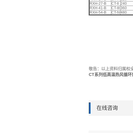
RXH-27-B
CT-II
240
RXH-41-B
CT-III
360
RXH-54-B
CT-IV
480
敬告：以上资料归属权
CT系列低高温热风循环
在线咨询