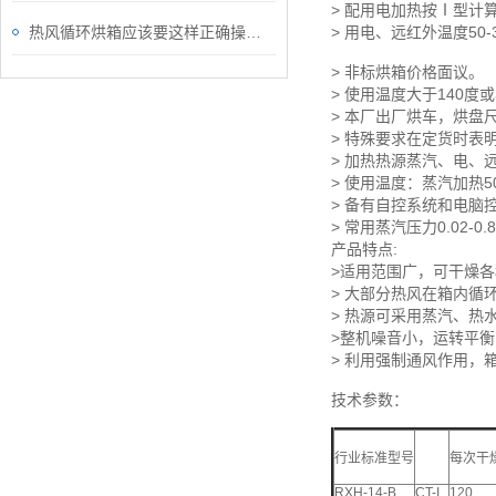
> 配用电加热按Ⅰ型计算15
热风循环烘箱应该要这样正确操作使用
> 用电、远红外温度50-
> 非标烘箱价格面议。
> 使用温度大于140度
> 本厂出厂烘车，烘盘
> 特殊要求在定货时表
> 加热热源蒸汽、电、
> 使用温度：蒸汽加热50
> 备有自控系统和电脑
> 常用蒸汽压力0.02-0.8M
产品特点:
>适用范围广，可干燥
> 大部分热风在箱内循
> 热源可采用蒸汽、热
>整机噪音小，运转平
> 利用强制通风作用，
技术参数：
行业标准型号
每次干燥
RXH-14-B
CT-I
120