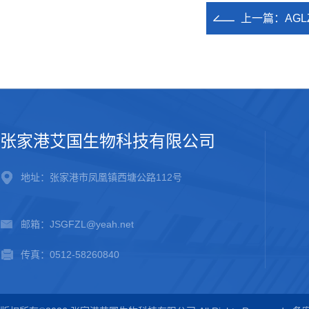
上一篇：
AG
张家港艾国生物科技有限公司
地址：张家港市凤凰镇西塘公路112号
邮箱：JSGFZL@yeah.net
传真：0512-58260840