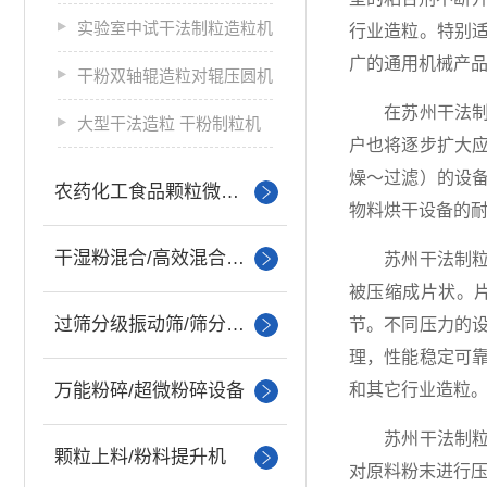
实验室中试干法制粒造粒机
行业造粒。特别
广的通用机械产
干粉双轴辊造粒对辊压圆机
在苏州干法制粒
大型干法造粒 干粉制粒机
户也将逐步扩大
燥～过滤）的设
农药化工食品颗粒微丸制粒
物料烘干设备的
干湿粉混合/高效混合设备
苏州干法制粒机
被压缩成片状。
过筛分级振动筛/筛分设备
节。不同压力的
理，性能稳定可
万能粉碎/超微粉碎设备
和其它行业造粒
苏州干法制粒机
颗粒上料/粉料提升机
对原料粉末进行压缩