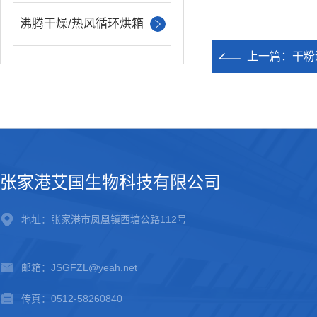
沸腾干燥/热风循环烘箱
上一篇：
干粉
张家港艾国生物科技有限公司
地址：张家港市凤凰镇西塘公路112号
邮箱：JSGFZL@yeah.net
传真：0512-58260840