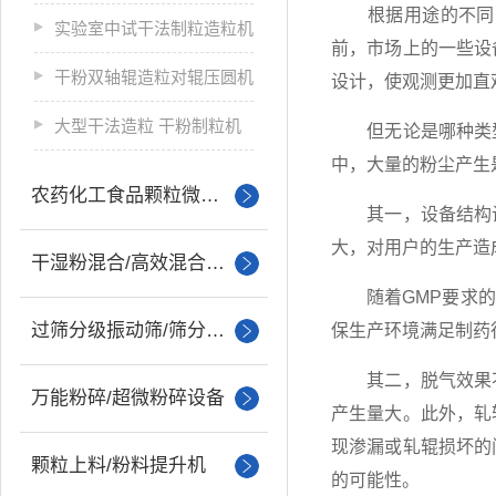
根据用途的不同，
实验室中试干法制粒造粒机
前，市场上的一些设
干粉双轴辊造粒对辊压圆机
设计，使观测更加直
大型干法造粒 干粉制粒机
但无论是哪种类
中，大量的粉尘产生
农药化工食品颗粒微丸制粒
其一，设备结构设
大，对用户的生产造
干湿粉混合/高效混合设备
随着GMP要求的提
过筛分级振动筛/筛分设备
保生产环境满足制药
其二，脱气效果不
万能粉碎/超微粉碎设备
产生量大。此外，轧
现渗漏或轧辊损坏的
颗粒上料/粉料提升机
的可能性。