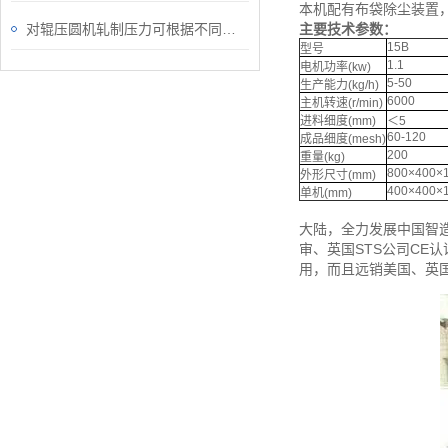
本机配有布袋除尘装置
对辊压圆机轧制压力可根据不同原料自由调节
主要技术参数：
15B
型号
1.1
电机功率(kw)
5-50
生产能力(kg/h)
6000
主机转速(r/min)
进料细度(mm)
＜5
60-120
成品细度(mesh)
200
重量(kg)
800×400×
外形尺寸(mm)
400×400×
单机(mm)
大陆，全力发展中国智造
审、英国STS公司CE
用，而且远销美国、英