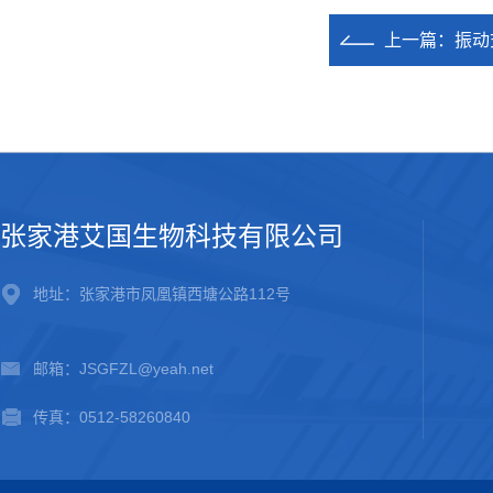
上一篇：
振动
张家港艾国生物科技有限公司
地址：张家港市凤凰镇西塘公路112号
邮箱：JSGFZL@yeah.net
传真：0512-58260840