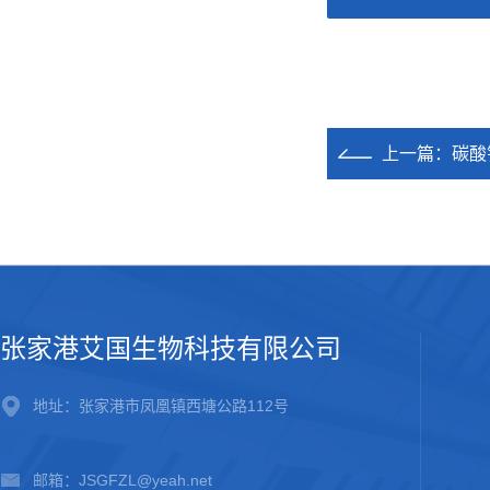
上一篇：
碳酸
张家港艾国生物科技有限公司
地址：张家港市凤凰镇西塘公路112号
邮箱：JSGFZL@yeah.net