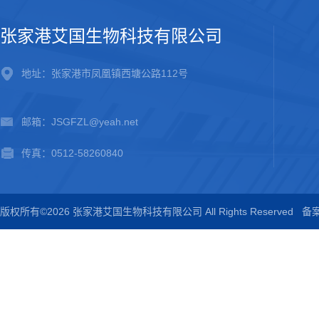
张家港艾国生物科技有限公司
地址：张家港市凤凰镇西塘公路112号
邮箱：JSGFZL@yeah.net
传真：0512-58260840
版权所有©2026 张家港艾国生物科技有限公司 All Rights Reserved
备案