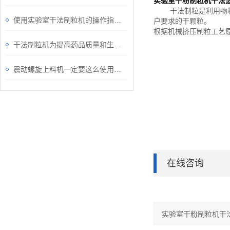
实验室
干粉制粒机
干法
干法制粒是利用物
使用实验室干法制粒机的操作指南与维护要点
户要求的干颗粒。
根据机械挤压制粒工艺
干法制粒机为提高药品质量和生产效率发挥着重要作用
震动螺旋上料机一定要这么使用和维护
在线咨询