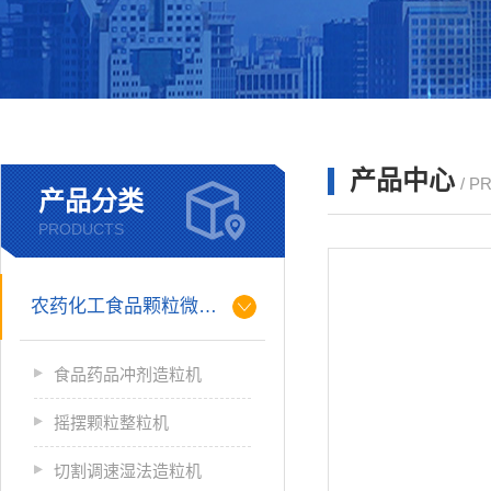
产品中心
/ P
产品分类
PRODUCTS
农药化工食品颗粒微丸制粒
食品药品冲剂造粒机
摇摆颗粒整粒机
切割调速湿法造粒机