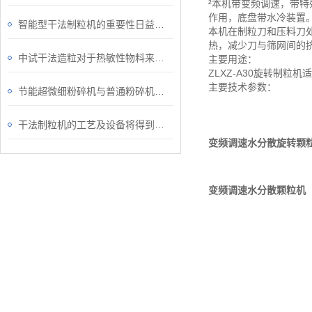
²本机带变频调速，带
作用，底盘带水冷装置
智能型干法制粒机的重要性日益彰显
本机在制粒刀和压料刀
热，减少刀与筛网间的
中试干法造粒对于热敏性物料来说也更为适宜
主要用途：
ZLXZ-A30旋转制
主要技术参数：
节能超微细粉碎机与普通粉碎机之间的区别介绍
干法制粒机的工艺及设备将得到进一步推广
变频调速水分散旋转颗
变频调速水分散颗粒机