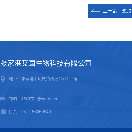
上一篇：
变频
张家港艾国生物科技有限公司
地址：张家港市凤凰镇西塘公路112号
邮箱：JSGFZL@yeah.net
传真：0512-58260840