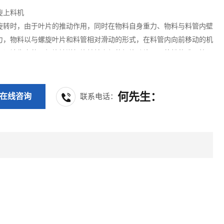
旋上料机
旋转时，由于叶片的推动作用，同时在物料自身重力、物料与料管内壁
力，物料以与螺旋叶片和料管相对滑动的形式，在料管内向前移动的机
理设计生产的。螺旋输送机旋转轴上焊的螺旋叶片，可将粉状或颗粒状
动输送至振动筛内或高速混合机、拌料机等容器内，在接触原料部分，
锈钢制作，输送过程中原料*不受污染，不带入任何异物，能使生产过
全封闭自动化。
何先生：
在线咨询
联系电话：
13962206624