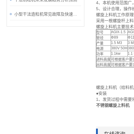
4、本机使用范围广
5、设计合理，操作
小型干法造粒机常见故障及快速修复策略
螺旋上料机工作原理
采用一根螺旋杆上料
螺旋上料机主要技术
AGlX-1.5
AGl
型号
Φ89
Φ1
管径
1.5 M3
3 M
产量
380V 50H
380
电源
1.1kw
1.1
功率
进料高度
可根据客户要
出料高度
可根据客户要
螺旋上料机（给料机
●安装
1、发货过程中需要
不锈钢螺旋上料机