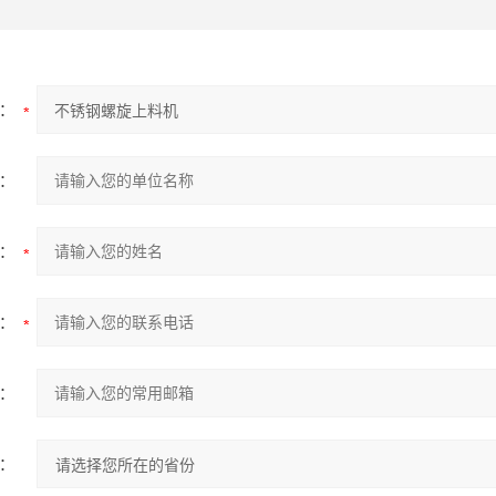
：
：
：
：
：
：