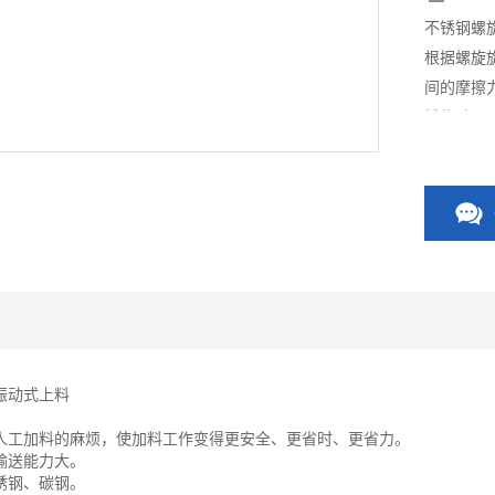
不锈钢螺
根据螺旋
间的摩擦
械传动原
料直接自
均采用不
程中实现
振动式上料
人工加料的麻烦，使加料工作变得更安全、更省时、更省力。
输送能力大。
锈钢、碳钢。