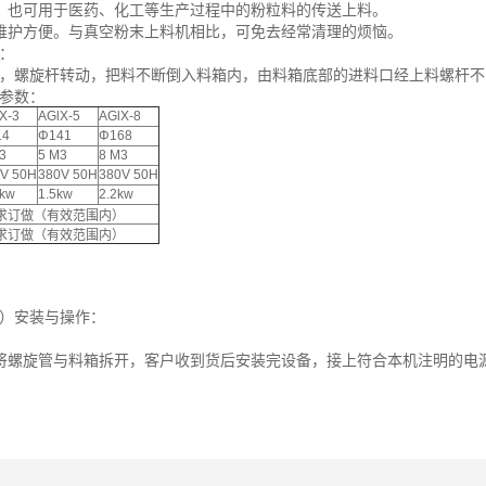
，也可用于医药、化工等生产过程中的粉粒料的传送上料。
维护方便。与真空粉末上料机相比，可免去经常清理的烦恼。
：
，螺旋杆转动，把料不断倒入料箱内，由料箱底部的进料口经上料螺杆不
参数：
X-3
AGlX-5
AGlX-8
14
Φ141
Φ168
3
5 M3
8 M3
V 50H
380V 50H
380V 50H
 kw
1.5kw
2.2kw
求订做（有效范围内）
求订做（有效范围内）
）安装与操作：
将螺旋管与料箱拆开，客户收到货后安装完设备，接上符合本机注明的电