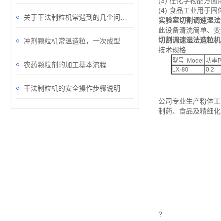
(3) 在化学物品
(4) 食品工业用
关于干法制粒机常遇到的几个问题有？
实验室切割调速湿法
此设备清洗简单、变
切割调速湿法造粒机
冲剂颗粒机常温造粒，一次成型
技术规格:
型号 Model
功率Po
农药颗粒剂的加工基本流程
LX-80
0.2
干法制粒机的安全操作步骤说明
公司专业生产粉体工
制药、食品及精细化
?