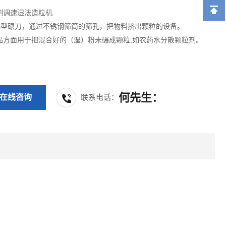
割调速湿法造粒机
S型碾刀，通过不锈钢筛筒的筛孔，把物料挤出颗粒的设备。
品方面用于把混合好的（湿）粉未碾成颗粒,如农药水分散颗粒剂。
何先生：
在线咨询
联系电话：
13962206624