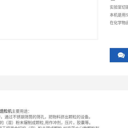
实验室切
本机是用
在化学物
造粒机
主要用途：
型碾刀，通过不锈钢筛筒的筛孔，把物料挤出颗粒的设备。
的（湿）粉末辗制成颗粒,用作冲剂，压片，胶囊等。