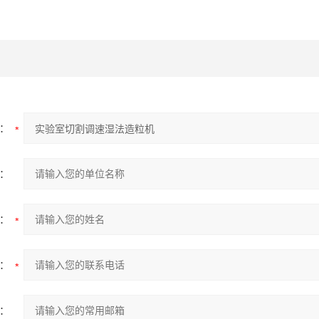
：
：
：
：
：