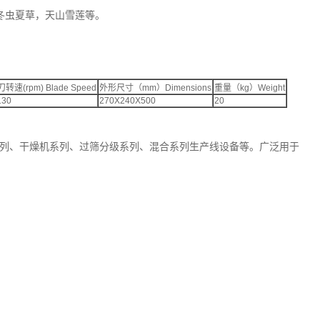
冬虫夏草，天山雪莲等。
转速(rpm) Blade Speed
外形尺寸（mm）Dimensions
重量（kg）Weight
130
270X240X500
20
列、干燥机系列、过筛分级系列、混合系列生产线设备等。广泛用于