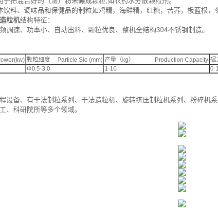
方面用于把混合好的（湿）粉未碾成颗粒,如农药水分散颗粒剂。
于固体饮料、调味品和保健品的制粒如鸡精，海鲜精，红糖，苦荞，板蓝根，
造粒机
结构特征：
频调速、功率小、自动出料、颗粒优良、整机全结构304不锈钢制造。
wer(kw)
颗粒细度 Particle Sie (mm)
产量（kg） Production Capacity
碾刀
Φ0.5-3.0
1-10
0-
程设备、有干法制粒系列、干法造粒机、旋转挤压制粒机系列、粉碎机系
工、科研院所等多个领域。