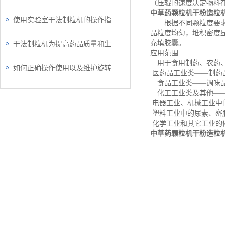
（压辊的速度决定物料
中草药颗粒机干粉造粒
使用实验室干法制粒机的操作指南与维护要点
根据不同颗粒度要求，
品粒度均匀，堆积密度
充填胶囊。
干法制粒机为提高药品质量和生产效率发挥着重要作用
应用范围:
用于食用制药、农药
如何正确操作使用以及维护旋转式颗粒机
医药品工业类——制药
食品工业类——调味品
化工工业类及其他——
电器工业、机械工业中
塑料工业中的尿素、密
化学工业和其它工业的
中草药颗粒机干粉造粒