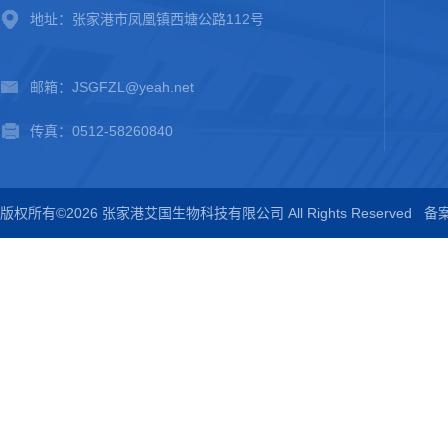
地址：张家港市凤凰镇西塘公路112号
邮箱：JSGFZL@yeah.net
传真：0512-58260840
版权所有©2026 张家港艾国生物科技有限公司 All Rights Reserved
备案