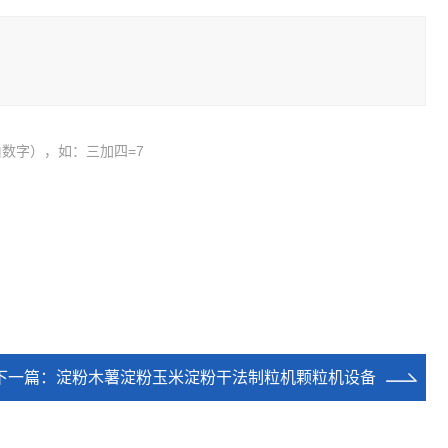
数字），如：三加四=7
下一篇：
淀粉木薯淀粉玉米淀粉干法制粒机颗粒机设备