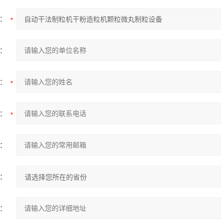
：
：
：
：
：
：
：