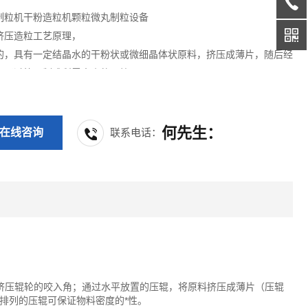
制粒机干粉造粒机颗粒微丸制粒设备
挤压造粒工艺原理，
的，具有一定结晶水的干粉状或微细晶体状原料，挤压成薄片，随后经
，通过筛网制成所需大小的颗粒。
何先生：
在线咨询
联系电话：
13962206624
压辊轮的咬入角；通过水平放置的压辊，将原料挤压成薄片（压辊
排列的压辊可保证物料密度的*性。