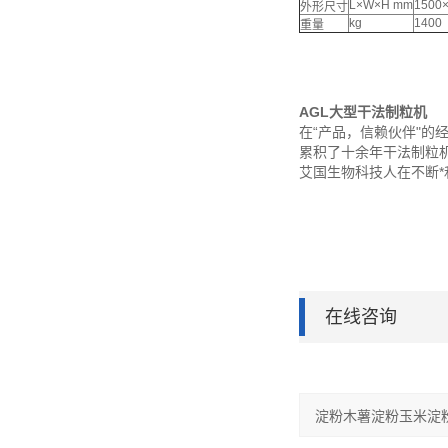
L×W×H mm
1500
外形尺寸
kg
1400
重量
AGL大型干法制粒机
在“产品，信赖伙伴"
累积了十余年干法制粒
艾国生物科技人在不断
在线咨询