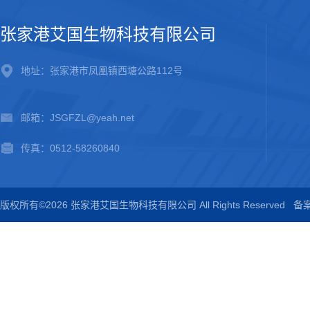
张家港艾国生物科技有限公司
地址：张家港市凤凰镇西塘公路112号
邮箱：JSGFZL@yeah.net
传真：0512-58260840
版权所有©2026 张家港艾国生物科技有限公司 All Rights Reserved
备案