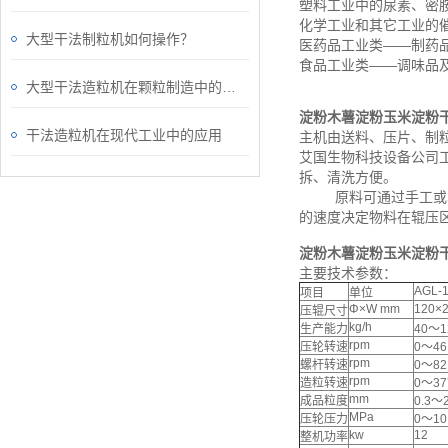
塑料工业中的尿素、密
化学工业和其它工业的
大型干法制粒机如何操作？
医药品工业类——制药
食品工业类——调味品
大型干法造粒机在颗粒制造中的关键作用
淀粉木薯淀粉玉米淀粉
干法造粒机在现代工业中的应用
主机由送料、压片、制
艾国生物科技设备公司
拆、清洗方便。
原料可通过手工或真空
的速度决定物料在辊压
淀粉木薯淀粉玉米淀粉
主要技术参数：
AGL-
项目
单位
Φ×W mm
120×
压辊尺寸
kg/h
生产能力
40～1
rpm
压轮转速
0～4
rpm
螺杆转速
0～8
rpm
造粒转速
0～37
mm
成品粒度
0.3
MPa
压轮压力
0～10
kw
12
整机功率