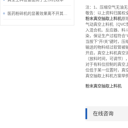
注：1、压缩空气无油无
敬告：以上资料归属权
医药粉碎机的显著效果离不开其正确的操作
粉末真空抽取上料机
原
气动真空上料机（QV
入混合机、反应器、料
染，保证生产过程符合“
当按下“开/关”键时
输送的物料经过软管被
开启，真空上料机真空
（放料时间，可调节）
对于有料位控制的真空
位低于某一位置时，真
真空抽取上料机方案举
粉末真空抽取上料机
在线咨询