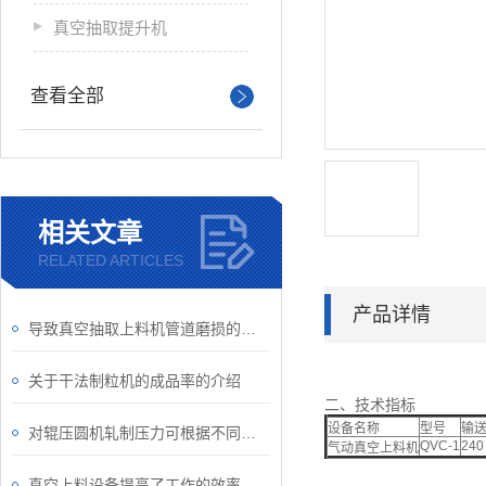
真空抽取提升机
查看全部
相关文章
RELATED ARTICLES
产品详情
导致真空抽取上料机管道磨损的原因是什么？
关于干法制粒机的成品率的介绍
二、技术指标
设备名称
型号
输送
对辊压圆机轧制压力可根据不同原料自由调节
QVC-1
240
气动真空上料机
真空上料设备提高了工作的效率