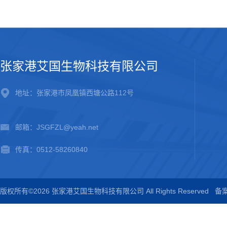
张家港艾国生物科技有限公司
地址：张家港市凤凰镇西塘公路112号
邮箱：JSGFZL@yeah.net
传真：0512-58260840
版权所有©2026 张家港艾国生物科技有限公司 All Rights Reserved
备案