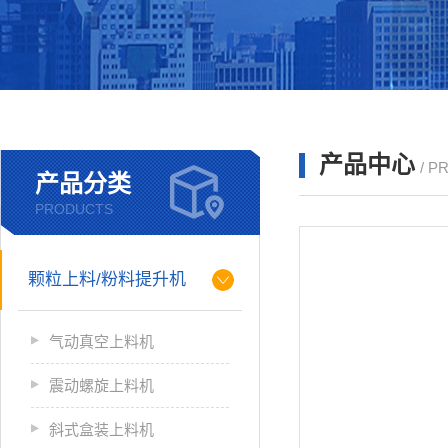
产品中心
/ P
产品分类
PRODUCTS
颗粒上料/粉料提升机
气动真空上料机
震动螺旋上料机
斜式盒装上料机